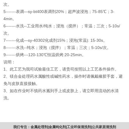
次。
5-------表调—sy-bt400表调剂20%；超声波浸泡；75-85℃；3-
4min。
6-------水洗--工业用水/纯水；浸泡（搅拌）；常温；三次；5-10s/
次。
7-------化成—sy-40302化成剂15%；浸泡(常温): 15-30s。
8-------水洗--纯水；浸泡（搅拌）；常温；三次；5-10s/次。
9-------烘烤---120-130℃恒温烘烤:20-25min。
说明：
1、此工艺为我司试验最佳工艺，请贵司按照以上工艺条件操作。
2、镁合金处理药水属酸性或碱性药水，操作时请佩戴橡胶手套，避
免与皮肤直接接触。
3、如在作业时不慎药水溅到手上或皮肤上，请立即用流动的水清
洗。
我们专注：金属处理剂|金属钝化剂|工业环保清洗剂|公共家居清洗剂