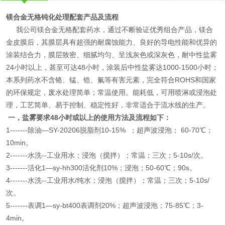
镁合金无格钝化处理配套产品及流程
我公司镁合金无格配套药水，通过不断验证优秀组合产品，镁合
金皮膜后，其膜层具有超强的耐腐蚀能力、良好的导电性能和优异的
涂装结合力，膜层致密、细腻均匀、呈浅灰色或深灰色，耐中性盐雾
24小时以上，甚至可达48小时，涂装后中性盐雾达1000-1500小时；
本系列药水不含铬、锰、锆、氟等有害元素，完全符合ROHS和国家
的环保规定，废水处理简单；常温使用。能耗低，可用喷淋或浸泡处
理，工艺简单、易于控制、稳定性好，非常适合于流水线的生产。
一，盐雾要求48小时或以上的使用方法及流程如下：
1-------除油—SY-20206脱脂剂10-15% ；超声波浸泡； 60-70℃；
10min。
2-------水洗--工业用水；浸泡（搅拌）；常温；三次；5-10s/次。
3-------活化1—sy-hh300活化剂10%；浸泡；50-60℃；90s。
4-------水洗--工业用水/纯水；浸泡（搅拌）；常温；三次；5-10s/
次。
5-------表调1—sy-bt400表调剂20%；超声波浸泡；75-85℃；3-
4min。