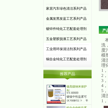
家居汽车绿色清洁系列产品
金属发黑发蓝工艺系列产品
镀锌件钝化工艺配套处理剂
产
五金塑胶脱漆工艺系列产品
本
洗
工业用环保清洁剂系列产品
度
模
铜合金钝化工艺配套处理剂
清
理
1
推荐产品
2
3，
4，
镍高级纳米保护
5，
剂
SY-60600
清
镀镍中性盐雾可
1
达200时以上，无
流痕、可焊接、
铝合金中性盐雾