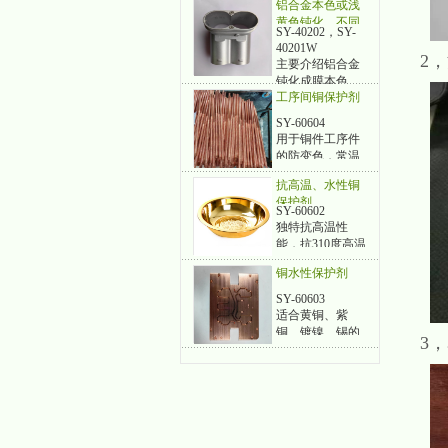
铝合金本色或浅
蓝色，中性盐雾
黄色钝化，不同
48-1500小时的工
SY-40202，SY-
盐雾的工艺方案
艺方案
40201W
2
主要介绍铝合金
钝化成膜本色、
工序间铜保护剂
浅黄色，中性盐
雾从48-500小时
SY-60604
的工艺方法。
用于铜件工序件
的防变色，常温
使用，不改变颜
抗高温、水性铜
色，不影响涂
保护剂
装、焊接
SY-60602
独特抗高温性
能，抗310度高温
10分钟，紫铜中
铜水性保护剂
性盐雾96小时以
上，黄铜盐雾可
SY-60603
达48小时以上，
适合黄铜、紫
银·保护，5%硫
铜、镀镍、锡的
3
化钾，3分钟以
保护。紫铜盐雾
上。
超96小时、黄铜
盐雾超120小时，
镀镍盐雾96-120
小时，锡保护盐
雾96-120小时。