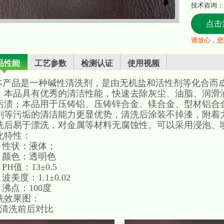
技术咨询：
点击
请放心，您
品性能
工艺参数
检测认证
使用视频
产品是一种碱性清洗剂，是由无机盐和活性剂等化合而
，本品具有优秀的清洁性能，快速去除灰尘、油脂、润滑
污渍；本品用于压铸铝、压铸锌合金、镁合金、型材铝合
剂等污垢的清洁能力更显优势，清洗后涂装不掉漆，附着
洗后易于漂洗，对金属等材料无腐蚀性。可以采用浸泡、
化特性：
， 性状：液体；
， 颜色：透明色
 PH值：13±0.5
 波美度：1.1±0.02
 沸点：100度
洗效果图：
，清洗前后对比