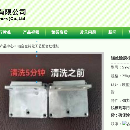
行标准
产品视频
荣誉资质
常见问题
新闻
产品中心
>
铝合金钝化工艺配套处理剂
强效除脱
型号：SY-2
规格：25k
认证：欧盟
告
特性：
强力
脱模剂等污
势；确保涂
联系：