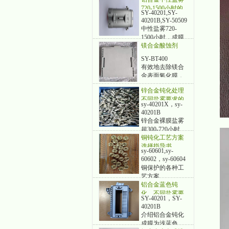
不影响导电率
720-1500小时的
SY-40201,SY-
工艺方案
40201B,SY-50509
中性盐雾720-
1500小时，成膜
镁合金酸蚀剂
均匀，金属灰
色、抗指纹
SY-BT400
有效地去除镁合
金表面氧化膜，
锌合金钝化处理
不同盐雾要求的
sy-40201X，sy-
工艺和药剂
40201B
锌合金裸膜盐雾
超300-720小时
铜钝化工艺方案
选择指导书
sy-60601,sy-
60602，sy-60604
铜保护的各种工
艺方案
铝合金蓝色钝
化、不同盐雾要
SY-40201，SY-
求的工艺方案和
40201B
药剂
介绍铝合金钝化
成膜为浅蓝色、